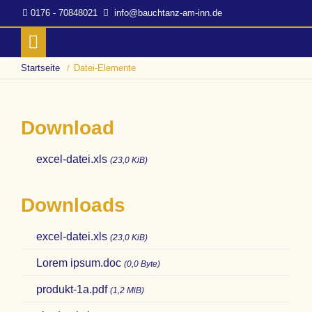
0176 - 70848021
info@bauchtanz-am-inn.de
Startseite
Datei-Elemente
Download
excel-datei.xls
(23,0 KiB)
Downloads
excel-datei.xls
(23,0 KiB)
Lorem ipsum.doc
(0,0 Byte)
produkt-1a.pdf
(1,2 MiB)